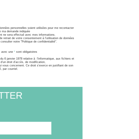
onnées personnelles soient utilisées pour me recontacter
de ma demande indiquée
nt ne sera effectué avec mes informations.
e retrait de votre consentement à l'utilisation de données
consulter notre "Politique de confidentialité".
s avec une
*
sont obligatoires
u 6 janvier 1978 relative à l'informatique, aux fichiers et
d'un droit d'accès, de modification,
i vous concernent. Ce droit s'exerce en justifiant de son
é, par courriel.
TTER