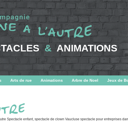
CTACLES
&
ANIMATIONS
s
Arts de rue
Animations
Arbre de Noel
Jeux de B
tre Spectacle enfant, spectacle de clown Vaucluse spectacle pour entreprises da