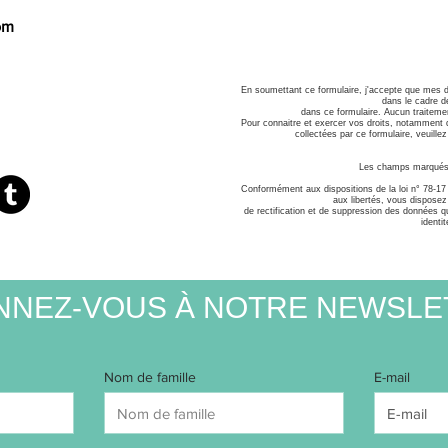
om
En soumettant ce formulaire, j'accepte que mes d
dans le cadre 
dans ce formulaire. Aucun traiteme
Pour connaitre et exercer vos droits, notamment d
collectées par ce formulaire, veuillez 
Les champs marqué
Conformément aux dispositions de la loi n° 78-17 d
aux libertés, vous disposez 
de rectification et de suppression des données qu
identit
NNEZ-VOUS À NOTRE NEWSLE
Nom de famille
E-mail