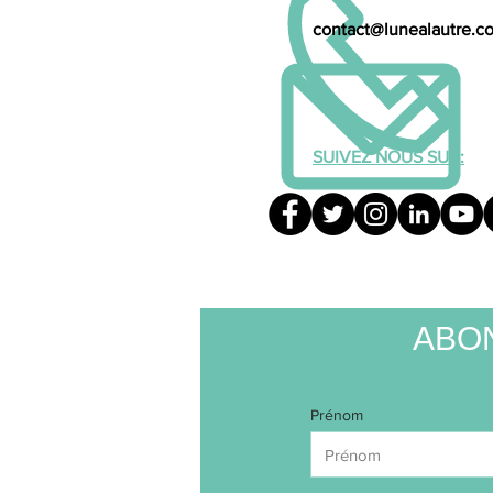
contact@lunealautre.c
SUIVEZ NOUS SUR:
ABO
Prénom