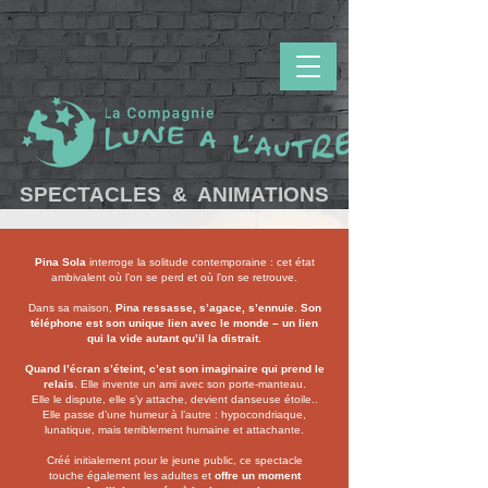
SPECTACLES
&
ANIMATIONS
P
ina Sola
interroge la solitude contemporaine : cet état
ambivalent où l’on se perd et où l’on se retrouve.
Dans sa maison,
Pina ressasse, s’agace, s’ennuie
.
Son
téléphone est son unique lien avec le monde – un lien
qui la vide autant qu’il la distrait.
Quand l’écran s’éteint, c’est son imaginaire qui prend le
relais
. Elle invente un ami avec son porte-manteau.
Elle le dispute, elle s’y attache, devient danseuse étoile..
Elle passe d’une humeur à l’autre : hypocondriaque,
lunatique, mais terriblement humaine et attachante.
Créé initialement pour le jeune public, ce spectacle
touche également les adultes et
offre un moment