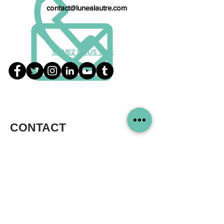
contact@lunealautre.com
SUIVEZ NOUS SUR:
CONTACT
En soumettant ce formulaire, j'accepte que mes données
personnelles soient utilisées pour me recontacter dans le cadre
de ma demande indiquée
dans ce formulaire. Aucun traitement ne sera effectué avec mes
informations.
Pour connaitre et exercer vos droits, notamment de retrait de
votre consentement à l'utilisation de données collectées par ce
formulaire, veuillez consulter notre "Politique de confidentialité".
Les champs marqués avec une
*
sont obligatoires
Conformément aux dispositions de la loi n° 78-17 du 6 janvier
1978 relative à l'informatique, aux fichiers et aux libertés, vous